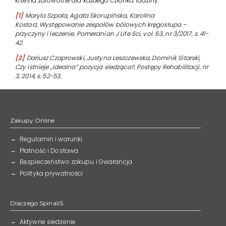
krzesła zdrowotne dla każdego członka rodziny.
[1]
Maryla Szpala, Agata Skorupińska, Karolina
Kostorz, Występowanie zespołów bólowych kręgosłupa –
przyczyny i leczenie, Pomeranian J Life Sci, vol. 63, nr 3/2017, s. 41-
42.
[2]
Dariusz Czaprowski, Justyna Leszczewska, Dominik Sitarski,
Czy istnieje „idealna” pozycja siedząca?, Postępy Rehabilitacji, nr
3, 2014, s. 52-53.
Zakupy Online
Regulamin i warunki
Płatność i Dostawa
Bezpieczeństwo zakupu i Gwarancja
Polityka prywatności
Dlaczego SpinaliS
Aktywne siedzenie