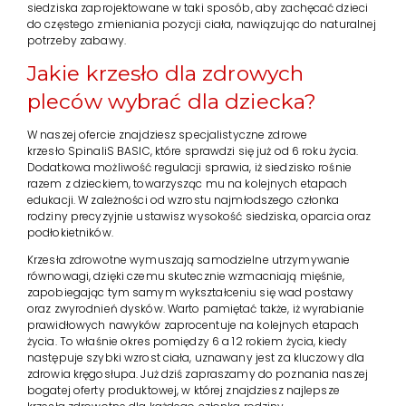
siedziska zaprojektowane w taki sposób, aby zachęcać dzieci
do częstego zmieniania pozycji ciała, nawiązując do naturalnej
potrzeby zabawy.
Jakie krzesło dla zdrowych
pleców wybrać dla dziecka?
W naszej ofercie znajdziesz specjalistyczne zdrowe
krzesło SpinaliS BASIC, które sprawdzi się już od 6 roku życia.
Dodatkowa możliwość regulacji sprawia, iż siedzisko rośnie
razem z dzieckiem, towarzysząc mu na kolejnych etapach
edukacji. W zależności od wzrostu najmłodszego członka
rodziny precyzyjnie ustawisz wysokość siedziska, oparcia oraz
podłokietników.
Krzesła zdrowotne wymuszają samodzielne utrzymywanie
równowagi, dzięki czemu skutecznie wzmacniają mięśnie,
zapobiegając tym samym wykształceniu się wad postawy
oraz zwyrodnień dysków. Warto pamiętać także, iż wyrabianie
prawidłowych nawyków zaprocentuje na kolejnych etapach
życia. To właśnie okres pomiędzy 6 a 12 rokiem życia, kiedy
następuje szybki wzrost ciała, uznawany jest za kluczowy dla
zdrowia kręgosłupa. Już dziś zapraszamy do poznania naszej
bogatej oferty produktowej, w której znajdziesz najlepsze