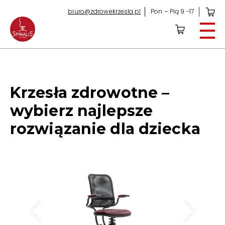
biuro@zdrowekrzesla.pl
Pon – Pią 9 -17
KRZESŁA BIUROWE
Modele – Sklep Online
Krzesła zdrowotne –
Dla biznesu
wybierz najlepsze
Do domu
rozwiązanie dla dziecka
Dla dzieci
DLACZEGO SPINALIS?
Aktywne siedzenie
Uwolnij kręgosłup
Opinie
Certyfikaty i nagrody
O siedzeniu