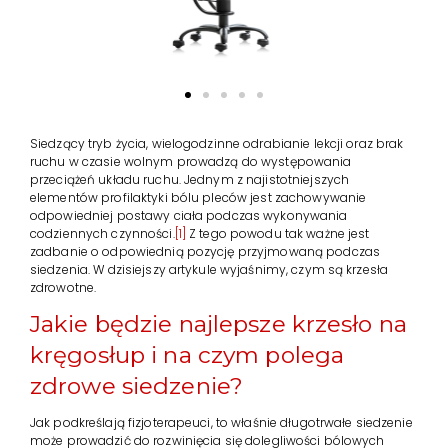
NAJCZĘŚCIEJ ZADAWANE PYTANIA
KONTAKT
Siedzący tryb życia, wielogodzinne odrabianie lekcji oraz brak
ruchu w czasie wolnym prowadzą do występowania
przeciążeń układu ruchu. Jednym z najistotniejszych
elementów profilaktyki bólu pleców jest zachowywanie
odpowiedniej postawy ciała podczas wykonywania
codziennych czynności.
[1]
Z tego powodu tak ważne jest
zadbanie o odpowiednią pozycję przyjmowaną podczas
siedzenia. W dzisiejszy artykule wyjaśnimy, czym są krzesła
zdrowotne.
Jakie będzie najlepsze krzesło na
kręgosłup i na czym polega
zdrowe siedzenie?
Jak podkreślają fizjoterapeuci, to właśnie długotrwałe siedzenie
może prowadzić do rozwinięcia się dolegliwości bólowych