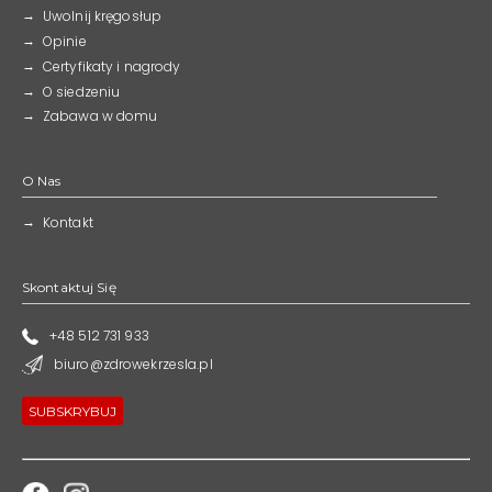
Uwolnij kręgosłup
Opinie
Certyfikaty i nagrody
O siedzeniu
Zabawa w domu
O Nas
Kontakt
Skontaktuj Się
+48 512 731 933
biuro@zdrowekrzesla.pl
SUBSKRYBUJ