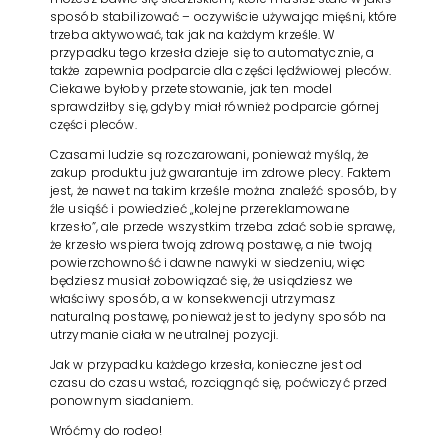
sposób stabilizować – oczywiście używając mięśni, które
KONTAKT
trzeba aktywować, tak jak na każdym krześle. W
przypadku tego krzesła dzieje się to automatycznie, a
także zapewnia podparcie dla części lędźwiowej pleców.
Ciekawe byłoby przetestowanie, jak ten model
sprawdziłby się, gdyby miał również podparcie górnej
części pleców.
Czasami ludzie są rozczarowani, ponieważ myślą, że
zakup produktu już gwarantuje im zdrowe plecy. Faktem
jest, że nawet na takim krześle można znaleźć sposób, by
źle usiąść i powiedzieć „kolejne przereklamowane
krzesło”, ale przede wszystkim trzeba zdać sobie sprawę,
że krzesło wspiera twoją zdrową postawę, a nie twoją
powierzchowność i dawne nawyki w siedzeniu, więc
będziesz musiał zobowiązać się, że usiądziesz we
właściwy sposób, a w konsekwencji utrzymasz
naturalną postawę, ponieważ jest to jedyny sposób na
utrzymanie ciała w neutralnej pozycji.
Jak w przypadku każdego krzesła, konieczne jest od
czasu do czasu wstać, rozciągnąć się, poćwiczyć przed
ponownym siadaniem.
Wróćmy do rodeo!