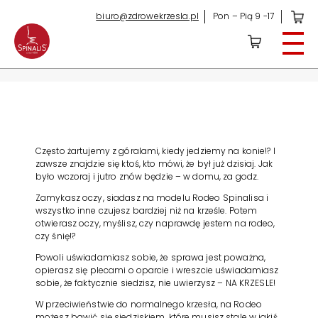
biuro@zdrowekrzesla.pl
Pon – Pią 9 -17
Rodeo
KRZESŁA BIUROWE
Modele – Sklep Online
Dla biznesu
Do domu
Często żartujemy z góralami, kiedy jedziemy na konie!? I
Dla dzieci
zawsze znajdzie się ktoś, kto mówi, że był już dzisiaj. Jak
było wczoraj i jutro znów będzie – w domu, za godz.
DLACZEGO SPINALIS?
Zamykasz oczy, siadasz na modelu Rodeo Spinalisa i
Aktywne siedzenie
wszystko inne czujesz bardziej niż na krześle. Potem
otwierasz oczy, myślisz, czy naprawdę jestem na rodeo,
Uwolnij kręgosłup
czy śnię!?
Opinie
Powoli uświadamiasz sobie, że sprawa jest poważna,
Certyfikaty i nagrody
opierasz się plecami o oparcie i wreszcie uświadamiasz
sobie, że faktycznie siedzisz, nie uwierzysz – NA KRZESLE!
O siedzeniu
W przeciwieństwie do normalnego krzesła, na Rodeo
NAJCZĘŚCIEJ ZADAWANE PYTANIA
możesz bawić się siedziskiem, które musisz stale w jakiś